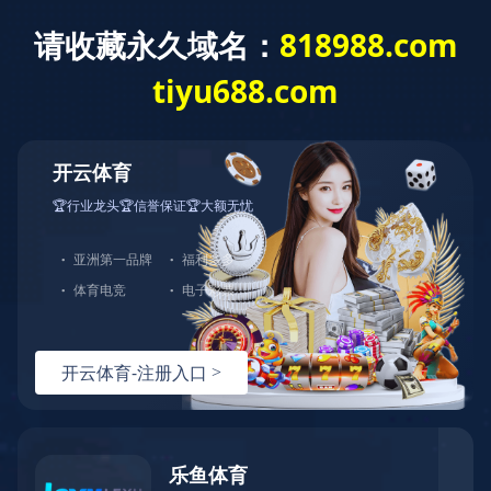
米兰官方网站
欢迎访问米兰官方网站-米兰milan(中国) 官方网站!
产品展示
在线留言
联系我们
米兰官方网站-米兰milan(中国)
关于我们