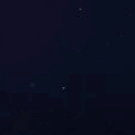
● 如果您对我们的产品感兴趣，请您留下您的企业邮箱和电话
023-4333297
5
号码，以便我们及时与您取得联系，电话：
关于凯恩
ABOUT US
米兰官方网站-米兰milan(中国)
米兰官方网站-米兰milan(中国) 始建于1991年，位于国家
级开发区——双桥经济技术开发区内，距成渝高速公路、成渝
高铁8公里，乘坐高铁到重庆主城区仅需25分钟，交通运输方
便快捷，区位优势明显。是专业从事汽车零部件、锻造、热处