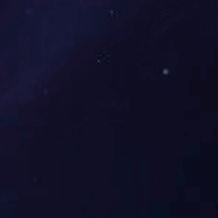
精密机械等大、中型企业定点配套服务；
● 多次获得“AA级供方”、“优秀供应商”、“战略供应商”等称
号。
服务保障
至善至美的服务
Flawless Service
● 公司是专业从事汽车零部件、锻造、热处理和机械加工一体
化生产的企业；
● 经过二十多年艰苦创业、脚踏实地、心无旁骛、创新创造，
公司被当地政府列为“工业企业十强”和重点纳税企业；
● 7*24小时电话响应，专业客服随时解答。